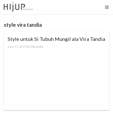
Skip
to
content
style vira tandia
Style untuk Si Tubuh Mungil ala Vira Tandia
June 17, 2019
by
Gita Aulia