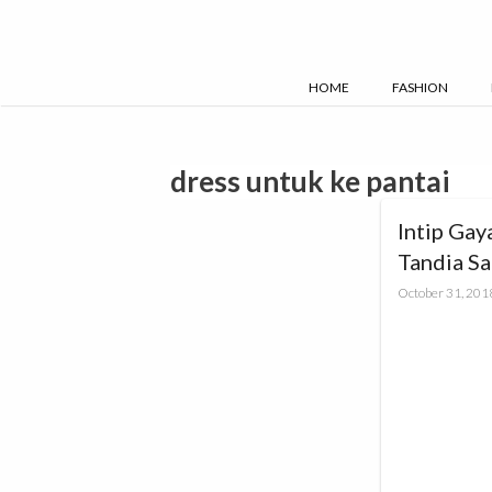
Skip
to
content
HOME
FASHION
dress untuk ke pantai
Intip Gay
Tandia Sa
October 31, 201