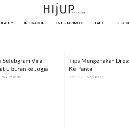
BEAUTY
INSPIRATION
ENTERTAINMENT
FAITH
HIJUP V
a Selebgram Vira
Tips Mengenakan Dres
at Liburan ke Jogja
Ke Pantai
8
by
Gita Aulia
July 19, 2016
by
HIJUP