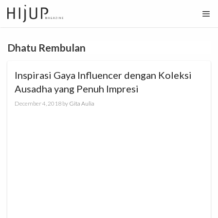
Skip
to
content
Dhatu Rembulan
Inspirasi Gaya Influencer dengan Koleksi
Ausadha yang Penuh Impresi
December 4, 2018
by
Gita Aulia