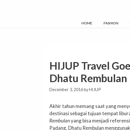
Skip
to
content
HOME
FASHION
HIJUP Travel Goe
Dhatu Rembulan
December 3, 2016
by
HIJUP
Akhir tahun memang saat yang men
destinasi sebagai tujuan tempat libur
Rembulan
yang bisa menjadi referensi
Padang, Dhatu Rembulan menggunaka