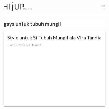
Skip
to
content
gaya untuk tubuh mungil
Style untuk Si Tubuh Mungil ala Vira Tandia
June 17, 2019
by
Gita Aulia