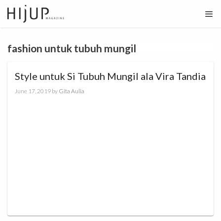
Skip
to
content
fashion untuk tubuh mungil
Style untuk Si Tubuh Mungil ala Vira Tandia
June 17, 2019
by
Gita Aulia