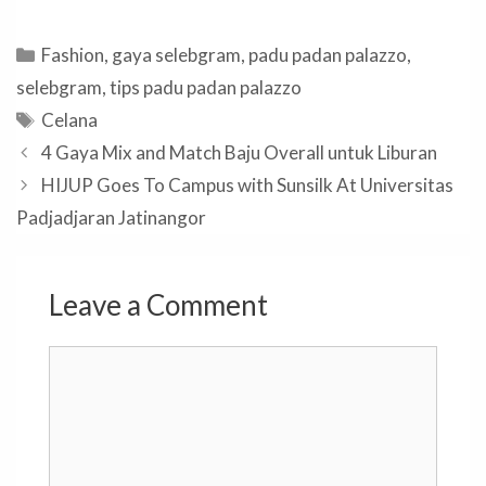
Categories
Fashion
,
gaya selebgram
,
padu padan palazzo
,
selebgram
,
tips padu padan palazzo
Tags
Celana
4 Gaya Mix and Match Baju Overall untuk Liburan
HIJUP Goes To Campus with Sunsilk At Universitas
Padjadjaran Jatinangor
Leave a Comment
Comment