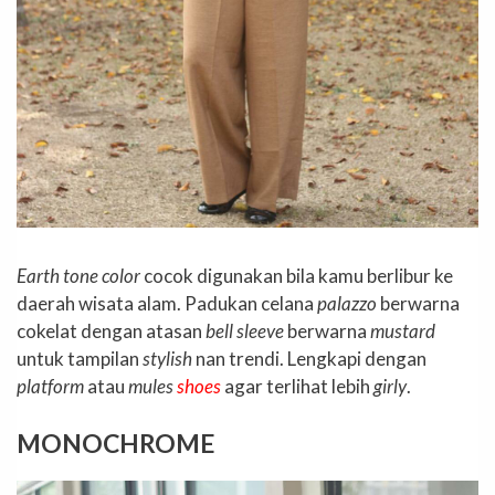
Earth tone color
cocok digunakan bila kamu berlibur ke
daerah wisata alam. Padukan celana
palazzo
berwarna
cokelat dengan atasan
bell sleeve
berwarna
mustard
untuk tampilan
stylish
nan trendi. Lengkapi dengan
platform
atau
mules
shoes
agar terlihat lebih
girly
.
MONOCHROME