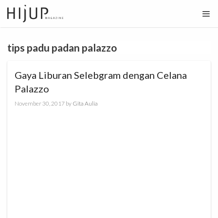
Skip
to
content
tips padu padan palazzo
Gaya Liburan Selebgram dengan Celana
Palazzo
November 30, 2017
by
Gita Aulia