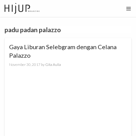
Skip
to
content
padu padan palazzo
Gaya Liburan Selebgram dengan Celana
Palazzo
November 30, 2017
by
Gita Aulia