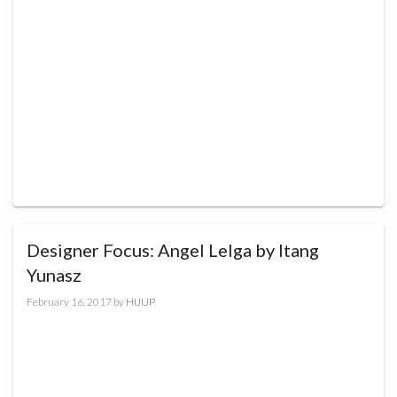
Designer Focus: Angel Lelga by Itang
Yunasz
February 16, 2017
by
HIJUP