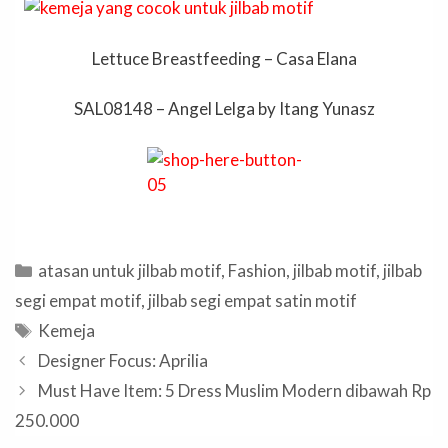
Lettuce Breastfeeding – Casa Elana
SAL08148 – Angel Lelga by Itang Yunasz
Categories
atasan untuk jilbab motif
,
Fashion
,
jilbab motif
,
jilbab
segi empat motif
,
jilbab segi empat satin motif
Tags
Kemeja
Designer Focus: Aprilia
Must Have Item: 5 Dress Muslim Modern dibawah Rp
250.000