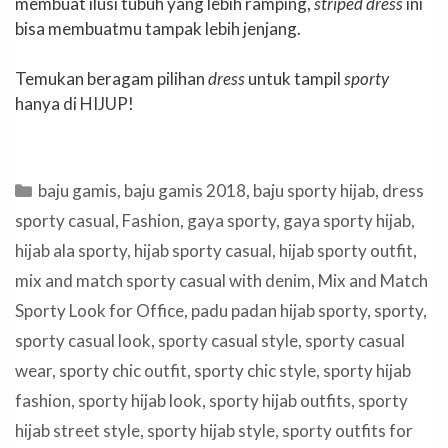
membuat ilusi tubuh yang lebih ramping,
striped dress
ini
bisa membuatmu tampak lebih jenjang.
Temukan beragam pilihan
dress
untuk tampil
sporty
hanya di HIJUP!
Categories
baju gamis
,
baju gamis 2018
,
baju sporty hijab
,
dress
sporty casual
,
Fashion
,
gaya sporty
,
gaya sporty hijab
,
hijab ala sporty
,
hijab sporty casual
,
hijab sporty outfit
,
mix and match sporty casual with denim
,
Mix and Match
Sporty Look for Office
,
padu padan hijab sporty
,
sporty
,
sporty casual look
,
sporty casual style
,
sporty casual
wear
,
sporty chic outfit
,
sporty chic style
,
sporty hijab
fashion
,
sporty hijab look
,
sporty hijab outfits
,
sporty
hijab street style
,
sporty hijab style
,
sporty outfits for