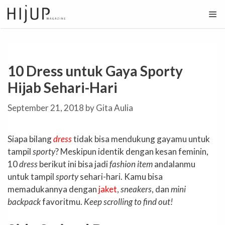
Skip
to
content
10 Dress untuk Gaya Sporty
Hijab Sehari-Hari
September 21, 2018
by
Gita Aulia
Siapa bilang
dress
tidak bisa mendukung gayamu untuk
tampil
sporty
? Meskipun identik dengan kesan feminin,
10
dress
berikut ini bisa jadi
fashion item
andalanmu
untuk tampil
sporty
sehari-hari. Kamu bisa
memadukannya dengan
jaket
,
sneakers
, dan
mini
backpack
favoritmu.
Keep scrolling to find out!