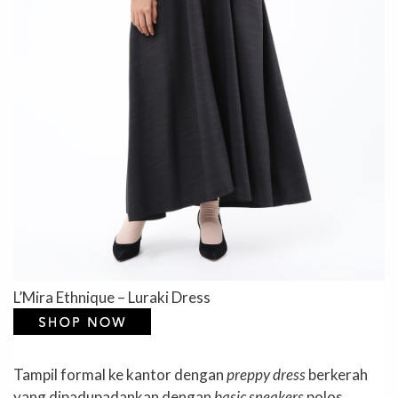
L’Mira Ethnique – Luraki Dress
Tampil formal ke kantor dengan
preppy dress
berkerah
yang dipadupadankan dengan
basic sneakers
polos