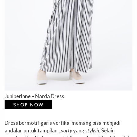
Juniperlane – Narda Dress
Dress bermotif garis vertikal memang bisa menjadi
andalan untuk tampilan
sporty
yang
stylish
. Selain