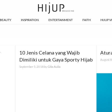
BEAUTY
INSPIRATION
ENTERTAINMENT
FAITH
HIJUP V
y
10 Jenis Celana yang Wajib
Atur
Dimiliki untuk Gaya Sporty Hijab
August 8
September 5, 2018
by
Gita Aulia