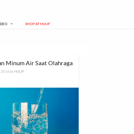
IDEO
SHOP AT HIJUP
an Minum Air Saat Olahraga
, 2016
by
HIJUP