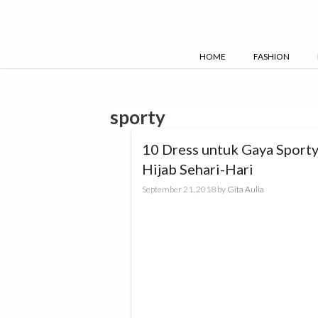
Skip
to
content
HOME
FASHION
sporty
10 Dress untuk Gaya Sport
Hijab Sehari-Hari
September 21, 2018
by
Gita Aulia