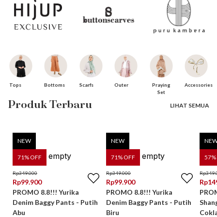
Bottoms
Praying
Tops
Scarfs
Accessories
Outer
Set
Produk Terbaru
LIHAT SEMUA
NEW
NEW
NE
71
% OFF
71
% OFF
57
%
Rp
349.000
Rp
349.000
Rp
349.
Rp
99.900
Rp
99.900
Rp
14
PROMO 8.8!!! Yurika
PROMO 8.8!!! Yurika
PROMO
Denim Baggy Pants - Putih
Denim Baggy Pants - Putih
Shan
Abu
Biru
Cokl