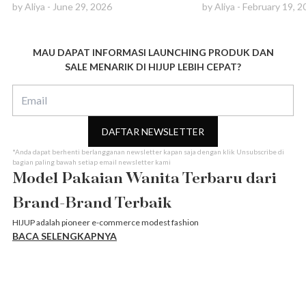
by
Aliya
-
June 29, 2026
by
Aliya
-
February 19, 2
MAU DAPAT INFORMASI LAUNCHING PRODUK DAN
SALE MENARIK DI HIJUP LEBIH CEPAT?
DAFTAR NEWSLETTER
*Anda dapat berhenti berlangganan newsletter kapan saja dengan klik Unsubscribe di
bagian paling bawah setiap email newsletter kami
Model Pakaian Wanita Terbaru dari
Brand-Brand Terbaik
HIJUP adalah pioneer e-commerce modest fashion
BACA SELENGKAPNYA