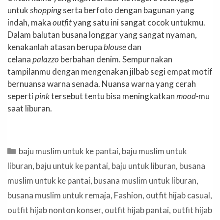
untuk
shopping
serta berfoto dengan bagunan yang
indah, maka
outfit
yang satu ini sangat cocok untukmu.
Dalam balutan busana longgar yang sangat nyaman,
kenakanlah atasan berupa
blouse
dan
celana
palazzo
berbahan denim. Sempurnakan
tampilanmu dengan mengenakan jilbab segi empat motif
bernuansa warna senada. Nuansa warna yang cerah
seperti
pink
tersebut tentu bisa meningkatkan
mood-
mu
saat liburan.
Categories
baju muslim untuk ke pantai
,
baju muslim untuk
liburan
,
baju untuk ke pantai
,
baju untuk liburan
,
busana
muslim untuk ke pantai
,
busana muslim untuk liburan
,
busana muslim untuk remaja
,
Fashion
,
outfit hijab casual
,
outfit hijab nonton konser
,
outfit hijab pantai
,
outfit hijab