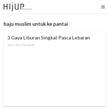
Skip
to
content
baju muslim untuk ke pantai
3 Gaya Liburan Singkat Pasca Lebaran
July 3, 2017
by
HIJUP