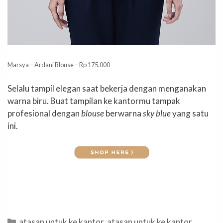
Marsya – Ardani Blouse – Rp 175.000
Selalu tampil elegan saat bekerja dengan menganakan
warna biru. Buat tampilan ke kantormu tampak
profesional dengan
blouse
berwarna
sky blue
yang satu
ini.
Categories
atasan untuk ke kantor
,
atasan untuk ke kantor