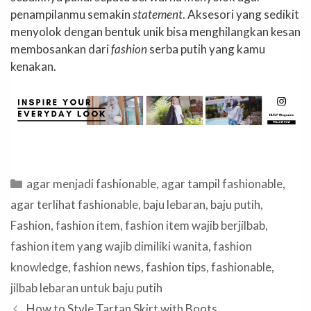
penampilanmu semakin
statement
. Aksesori yang sedikit
menyolok dengan bentuk unik bisa menghilangkan kesan
membosankan dari
fashion
serba putih yang kamu
kenakan.
Categories
agar menjadi fashionable
,
agar tampil fashionable
,
agar terlihat fashionable
,
baju lebaran
,
baju putih
,
Fashion
,
fashion item
,
fashion item wajib berjilbab
,
fashion item yang wajib dimiliki wanita
,
fashion
knowledge
,
fashion news
,
fashion tips
,
fashionable
,
jilbab lebaran untuk baju putih
How to Style Tartan Skirt with Boots