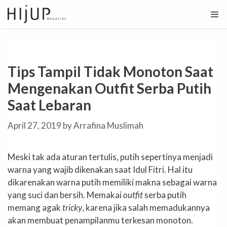
Skip
to
content
Tips Tampil Tidak Monoton Saat
Mengenakan Outfit Serba Putih
Saat Lebaran
April 27, 2019
by
Arrafina Muslimah
Meski tak ada aturan tertulis, putih sepertinya menjadi
warna yang wajib dikenakan saat Idul Fitri. Hal itu
dikarenakan warna putih memiliki makna sebagai warna
yang suci dan bersih. Memakai
outfit
serba putih
memang agak
tricky
, karena jika salah memadukannya
akan membuat penampilanmu terkesan monoton.