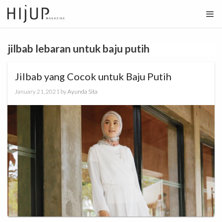
Skip
to
content
jilbab lebaran untuk baju putih
Jilbab yang Cocok untuk Baju Putih
January 21, 2021
by
Ayunda Sita