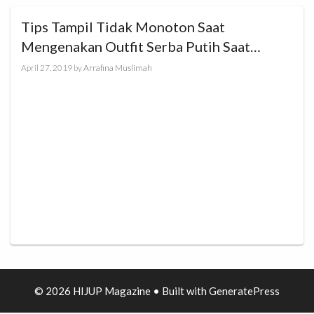
Tips Tampil Tidak Monoton Saat
Mengenakan Outfit Serba Putih Saat
Lebaran
April 27, 2019
by
Arrafina Muslimah
© 2026 HIJUP Magazine
• Built with
GeneratePress