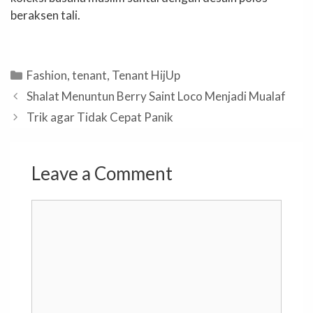
beraksen tali.
Categories
Fashion
,
tenant
,
Tenant HijUp
Shalat Menuntun Berry Saint Loco Menjadi Mualaf
Trik agar Tidak Cepat Panik
Leave a Comment
Comment