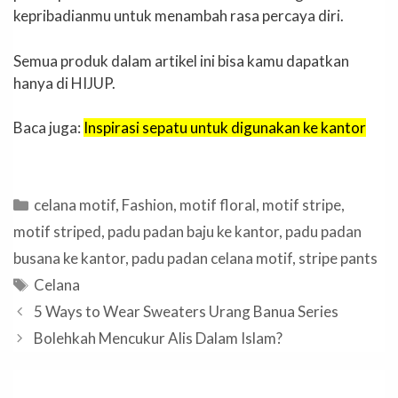
kepribadianmu untuk menambah rasa percaya diri.
Semua produk dalam artikel ini bisa kamu dapatkan
hanya di HIJUP.
Baca juga:
Inspirasi sepatu untuk digunakan ke kantor
Categories
celana motif
,
Fashion
,
motif floral
,
motif stripe
,
motif striped
,
padu padan baju ke kantor
,
padu padan
busana ke kantor
,
padu padan celana motif
,
stripe pants
Tags
Celana
5 Ways to Wear Sweaters Urang Banua Series
Bolehkah Mencukur Alis Dalam Islam?