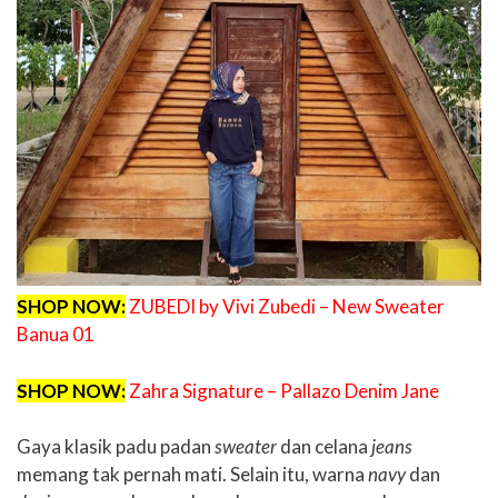
SHOP NOW:
ZUBEDI by Vivi Zubedi – New Sweater
Banua 01
SHOP NOW:
Zahra Signature – Pallazo Denim Jane
Gaya klasik padu padan
sweater
dan celana
jeans
memang tak pernah mati. Selain itu, warna
navy
dan