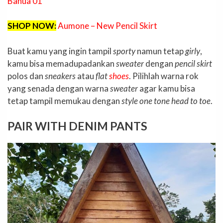
Banua 01
SHOP NOW:
Aumone – New Pencil Skirt
Buat kamu yang ingin tampil
sporty
namun tetap
girly
,
kamu bisa memadupadankan
sweater
dengan
pencil skirt
polos dan
sneakers
atau
flat
shoes
. Pilihlah warna rok
yang senada dengan warna
sweater
agar kamu bisa
tetap tampil memukau dengan
style one tone head to toe
.
PAIR WITH DENIM PANTS