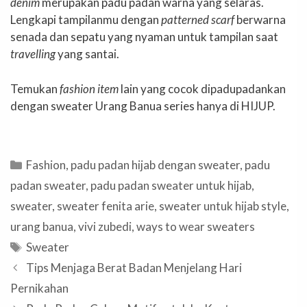
denim
merupakan padu padan warna yang selaras.
Lengkapi tampilanmu dengan
patterned scarf
berwarna
senada dan sepatu yang nyaman untuk tampilan saat
travelling
yang santai.
Temukan
fashion item
lain yang cocok dipadupadankan
dengan sweater Urang Banua series hanya di HIJUP.
Categories
Fashion
,
padu padan hijab dengan sweater
,
padu
padan sweater
,
padu padan sweater untuk hijab
,
sweater
,
sweater fenita arie
,
sweater untuk hijab style
,
urang banua
,
vivi zubedi
,
ways to wear sweaters
Tags
Sweater
Tips Menjaga Berat Badan Menjelang Hari
Pernikahan