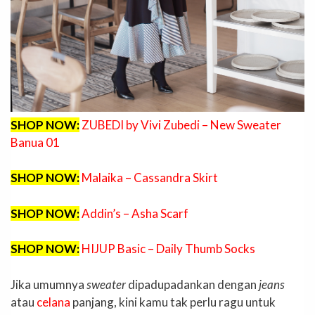
SHOP NOW:
ZUBEDI by Vivi Zubedi – New Sweater
Banua 01
SHOP NOW:
Malaika – Cassandra Skirt
SHOP NOW:
Addin’s – Asha Scarf
SHOP NOW:
HIJUP Basic – Daily Thumb Socks
Jika umumnya
sweater
dipadupadankan dengan
jeans
atau
celana
panjang, kini kamu tak perlu ragu untuk