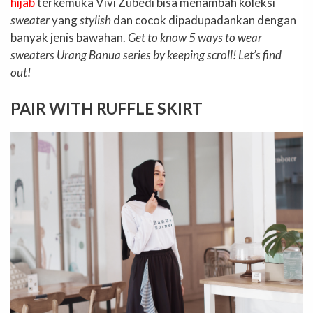
hijab
terkemuka Vivi Zubedi bisa menambah koleksi
sweater
yang
stylish
dan cocok dipadupadankan dengan
banyak jenis bawahan.
Get to know 5 ways to wear
sweaters Urang Banua series by keeping scroll! Let’s find
out!
PAIR WITH RUFFLE SKIRT