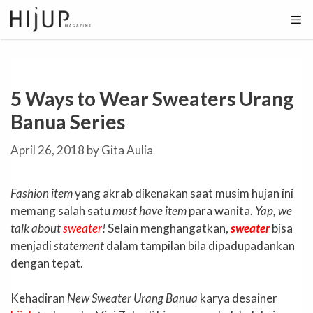
Skip
to
content
5 Ways to Wear Sweaters Urang
Banua Series
April 26, 2018
by
Gita Aulia
Fashion item
yang akrab dikenakan saat musim hujan ini
memang salah satu
must have item
para wanita.
Yap, we
talk about
sweater
!
Selain menghangatkan,
sweater
bisa
menjadi
statement
dalam tampilan bila dipadupadankan
dengan tepat.
Kehadiran
New Sweater Urang Banua
karya desainer