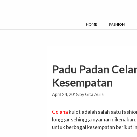
Skip
to
content
HOME
FASHION
Padu Padan Celan
Kesempatan
April 24, 2018
by
Gita Aulia
Celana
kulot adalah salah satu fashio
longgar sehingga nyaman dikenakan. 
untuk berbagai kesempatan berikut in