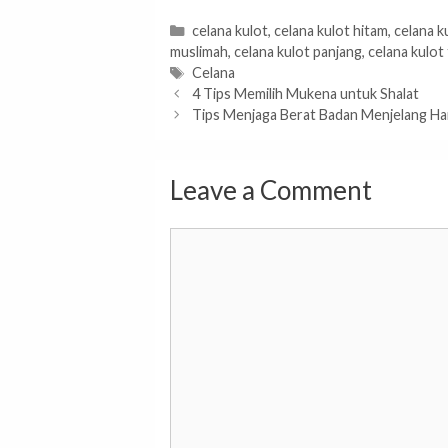
Categories
celana kulot
,
celana kulot hitam
,
celana k
muslimah
,
celana kulot panjang
,
celana kulot
Tags
Celana
4 Tips Memilih Mukena untuk Shalat
Tips Menjaga Berat Badan Menjelang Ha
Leave a Comment
Comment