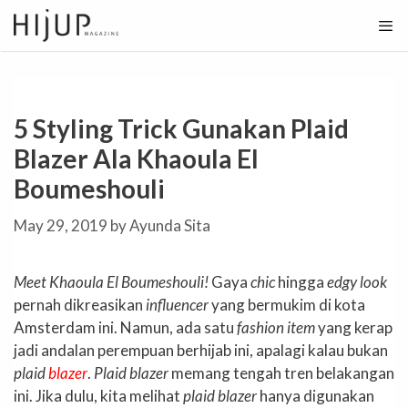
Skip
to
content
5 Styling Trick Gunakan Plaid
Blazer Ala Khaoula El
Boumeshouli
May 29, 2019
by
Ayunda Sita
Meet Khaoula El Boumeshouli!
Gaya
chic
hingga
edgy look
pernah dikreasikan
influencer
yang bermukim di kota
Amsterdam ini. Namun, ada satu
fashion item
yang kerap
jadi andalan perempuan berhijab ini, apalagi kalau bukan
plaid
blazer
.
Plaid blazer
memang tengah tren belakangan
ini. Jika dulu, kita melihat
plaid blazer
hanya digunakan