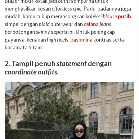
Blazer motif kotak jadi
outfit
sempurna untuk
menghasilkan kesan
effortless chic.
Padu-padannya juga
mudah, kamu cukup memasangkan koleksi
blouse
putih
simpel dengan
plaid outerwear
dan
celana
jeans
berpotongan
skinny
seperti ini. Untuk pelengkap
gayanya, kenakan
high heels
,
pashmina
kontras serta
kacamata hitam.
2. Tampil penuh
statement
dengan
coordinate outfits.