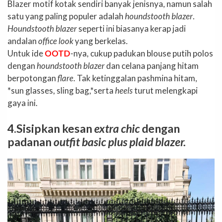
Blazer motif kotak sendiri banyak jenisnya, namun salah
satu yang paling populer adalah
houndstooth blazer
.
Houndstooth blazer
seperti ini biasanya kerap jadi
andalan
office look
yang berkelas.
Untuk ide
OOTD
-nya, cukup padukan blouse putih polos
dengan
houndstooth blazer
dan celana panjang hitam
berpotongan
flare
. Tak ketinggalan pashmina hitam,
*sun glasses, sling bag,*serta
heels
turut melengkapi
gaya ini.
4.Sisipkan kesan
extra chic
dengan
padanan
outfit basic plus plaid blazer.