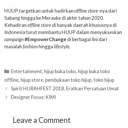
HIJUP targetkan untuk hadirkan
offline store
-nya dari
Sabang hingga ke Merauke di akhir tahun 2020.
Kehadiran
offline store
di banyak daerah khususnya di
Indonesia turut membantu HIJUP dalam menyukseskan
campaign
#EmpowerChange
di berbagai lini dari
masalah
fashion
hingga
lifestyle
.
Categories
Entertainment
,
hijup buka toko
,
hijup buka toko
offline
,
hijup store
,
pembukaan toko hijup
,
toko hijup
Spirit HIJRAHFEST 2018, Eratkan Persatuan Umat
Designer Focus: KIMI
Leave a Comment