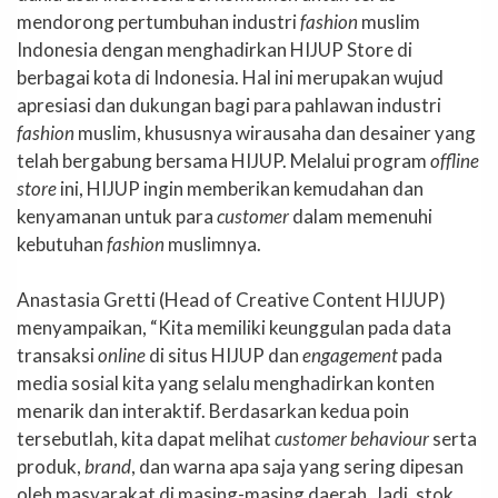
mendorong pertumbuhan industri
fashion
muslim
Indonesia dengan menghadirkan HIJUP Store di
berbagai kota di Indonesia. Hal ini merupakan wujud
apresiasi dan dukungan bagi para pahlawan industri
fashion
muslim, khususnya wirausaha dan desainer yang
telah bergabung bersama HIJUP. Melalui program
offline
store
ini, HIJUP ingin memberikan kemudahan dan
kenyamanan untuk para
customer
dalam memenuhi
kebutuhan
fashion
muslimnya.
Anastasia Gretti (Head of Creative Content HIJUP)
menyampaikan, “Kita memiliki keunggulan pada data
transaksi
online
di situs HIJUP dan
engagement
pada
media sosial kita yang selalu menghadirkan konten
menarik dan interaktif. Berdasarkan kedua poin
tersebutlah, kita dapat melihat
customer behaviour
serta
produk,
brand
, dan warna apa saja yang sering dipesan
oleh masyarakat di masing-masing daerah. Jadi, stok