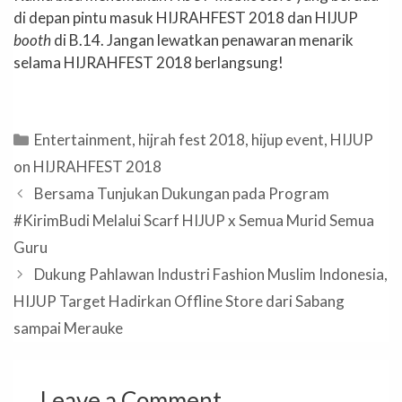
di depan pintu masuk HIJRAHFEST 2018 dan HIJUP
booth
di B.14. Jangan lewatkan penawaran menarik
selama HIJRAHFEST 2018 berlangsung!
Categories
Entertainment
,
hijrah fest 2018
,
hijup event
,
HIJUP
on HIJRAHFEST 2018
Bersama Tunjukan Dukungan pada Program
#KirimBudi Melalui Scarf HIJUP x Semua Murid Semua
Guru
Dukung Pahlawan Industri Fashion Muslim Indonesia,
HIJUP Target Hadirkan Offline Store dari Sabang
sampai Merauke
Leave a Comment