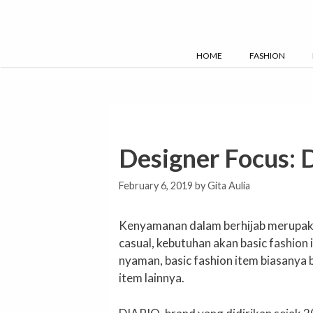
Skip
to
content
HOME
FASHION
Designer Focus:
February 6, 2019
by
Gita Aulia
Kenyamanan dalam berhijab merupakan
casual, kebutuhan akan basic fashion
nyaman, basic fashion item biasany
item lainnya.