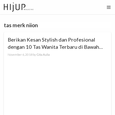
Skip
to
content
tas merk niion
Berikan Kesan Stylish dan Profesional
dengan 10 Tas Wanita Terbaru di Bawah
500ribu
November 6, 2018
by
Gita Aulia