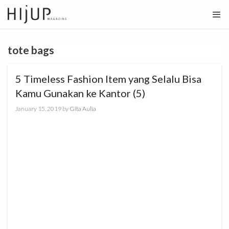
Skip
to
content
tote bags
5 Timeless Fashion Item yang Selalu Bisa
Kamu Gunakan ke Kantor (5)
January 15, 2019
by
Gita Aulia