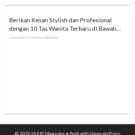
Berikan Kesan Stylish dan Profesional
dengan 10 Tas Wanita Terbaru di Bawah
500ribu
November 6, 2018
by
Gita Aulia
© 2026 HIJUP Magazine
• Built with
GeneratePress