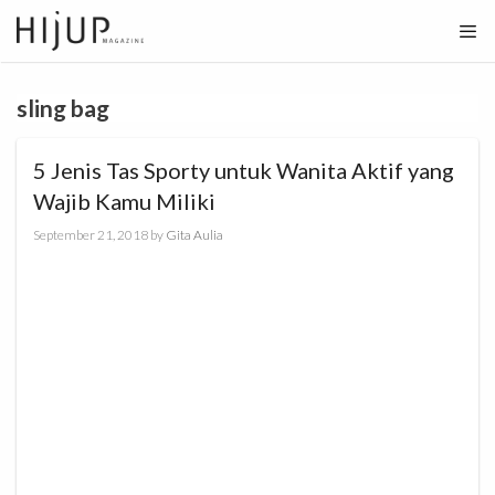
Skip
to
content
sling bag
5 Jenis Tas Sporty untuk Wanita Aktif yang
Wajib Kamu Miliki
September 21, 2018
by
Gita Aulia