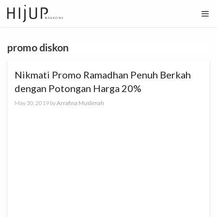
Skip
to
content
promo diskon
Nikmati Promo Ramadhan Penuh Berkah
dengan Potongan Harga 20%
May 30, 2019
by
Arrafina Muslimah