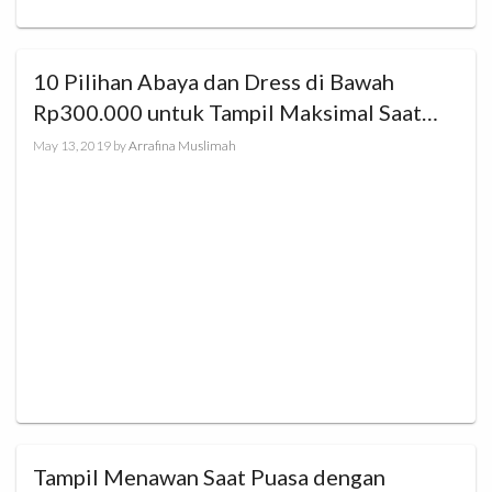
10 Pilihan Abaya dan Dress di Bawah
Rp300.000 untuk Tampil Maksimal Saat
Lebaran
May 13, 2019
by
Arrafina Muslimah
Tampil Menawan Saat Puasa dengan