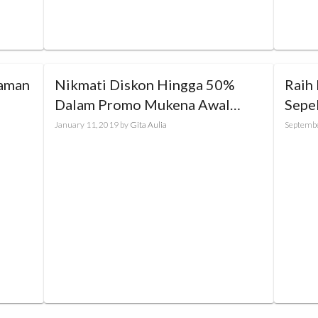
yaman
Nikmati Diskon Hingga 50%
Raih
Dalam Promo Mukena Awal
Sepe
Tahun
HIJ
January 11, 2019
by
Gita Aulia
Septembe