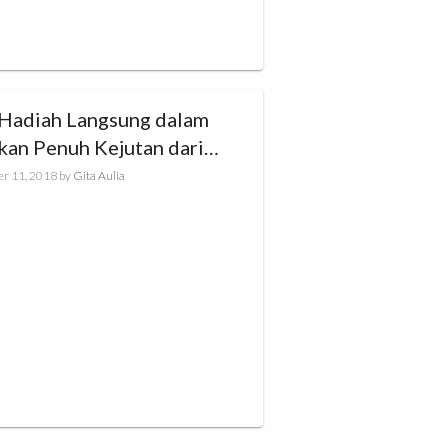
 Hadiah Langsung dalam
kan Penuh Kejutan dari
UP
r 11, 2018
by
Gita Aulia