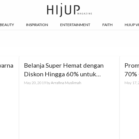
BEAUTY
INSPIRATION
ENTERTAINMENT
FAITH
HIJUP V
warna
Belanja Super Hemat dengan
Prom
Diskon Hingga 60% untuk
70% 
Premium Brand!
Mula
May 20, 2019
by
Arrafina Muslimah
May 17,