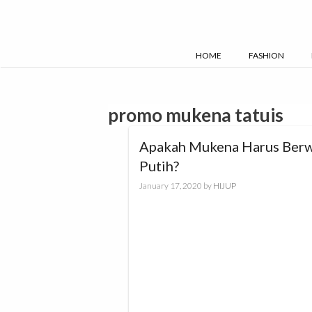
Skip
to
content
HOME
FASHION
promo mukena tatuis
Apakah Mukena Harus Ber
Putih?
January 17, 2020
by
HIJUP