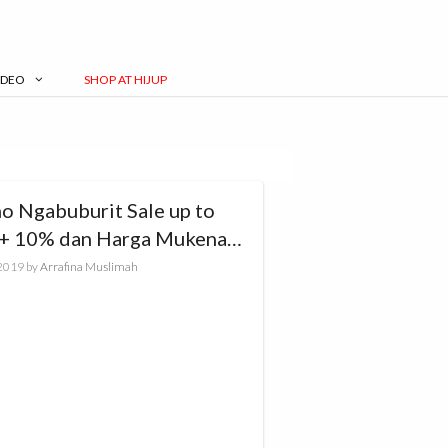
IDEO
SHOP AT HIJUP
o Ngabuburit Sale up to
+ 10% dan Harga Mukena
i dari Rp10.000!
 2019
by
Arrafina Muslimah