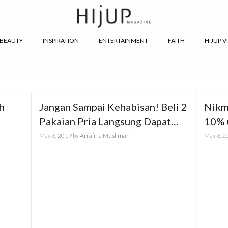
BEAUTY
INSPIRATION
ENTERTAINMENT
FAITH
HIJUP V
h
Jangan Sampai Kehabisan! Beli 2
Nikm
Pakaian Pria Langsung Dapat
10% 
Voucher Shell Rp100.000!
Favor
May 6, 2019
by
Arrafina Muslimah
May 6, 2