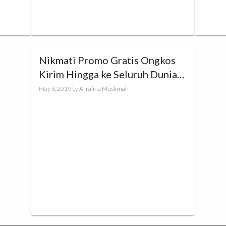
Nikmati Promo Gratis Ongkos
Kirim Hingga ke Seluruh Dunia
dengan Berbelanja di HIJUP
May 6, 2019
by
Arrafina Muslimah