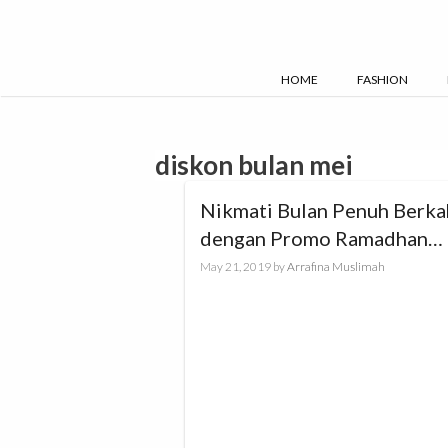
Skip
to
content
HOME
FASHION
diskon bulan mei
Nikmati Bulan Penuh Berka
dengan Promo Ramadhan
Barokah
May 21, 2019
by
Arrafina Muslimah