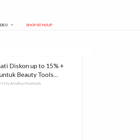
IDEO
SHOP AT HIJUP
ati Diskon up to 15% +
untuk Beauty Tools
it!
019
by
Arrafina Muslimah