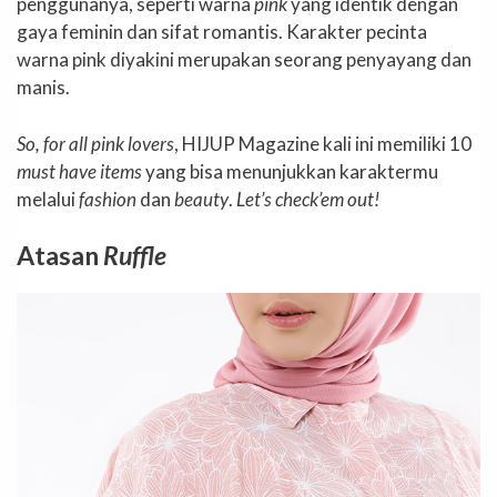
penggunanya, seperti warna
pink
yang identik dengan
gaya feminin dan sifat romantis. Karakter pecinta
warna pink diyakini merupakan seorang penyayang dan
manis.
So, for all pink lovers
, HIJUP Magazine kali ini memiliki 10
must have items
yang bisa menunjukkan karaktermu
melalui
fashion
dan
beauty
.
Let’s check’em out!
Atasan
Ruffle