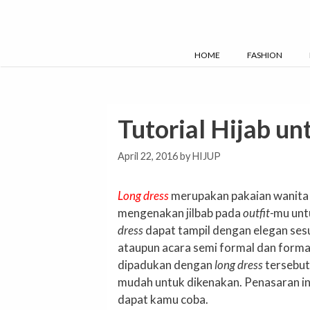
Skip
to
content
HOME
FASHION
Tutorial Hijab un
April 22, 2016
by
HIJUP
Long dress
merupakan pakaian wanita
mengenakan jilbab pada
outfit-
mu unt
dress
dapat tampil dengan elegan ses
ataupun acara semi formal dan formal.
dipadukan dengan
long dress
tersebut
mudah untuk dikenakan. Penasaran in
dapat kamu coba.