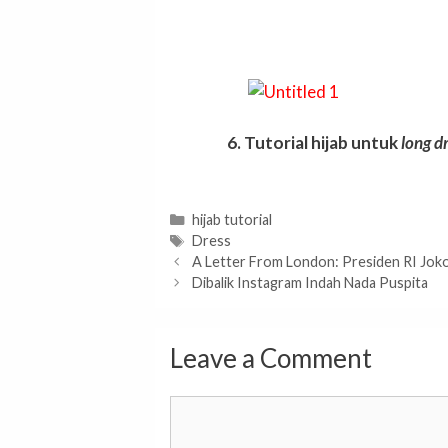
6. Tutorial hijab untuk
long d
Categories
hijab tutorial
Tags
Dress
A Letter From London: Presiden RI Jo
Dibalik Instagram Indah Nada Puspita
Leave a Comment
Comment