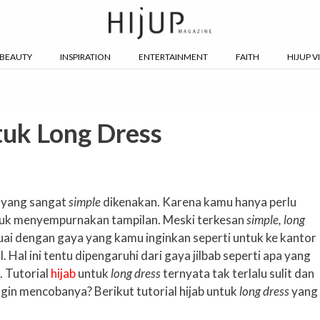
BEAUTY
INSPIRATION
ENTERTAINMENT
FAITH
HIJUP V
tuk Long Dress
 yang sangat
simple
dikenakan. Karena kamu hanya perlu
uk menyempurnakan tampilan. Meski terkesan
simple,
long
uai dengan gaya yang kamu inginkan seperti untuk ke kantor
 Hal ini tentu dipengaruhi dari gaya jilbab seperti apa yang
. Tutorial
hijab
untuk
long dress
ternyata tak terlalu sulit dan
gin mencobanya? Berikut tutorial hijab untuk
long dress
yang