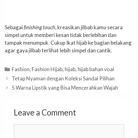
Sebagai
finishing touch
, kreasikan jilbab kamu secara
simpel untuk memberi kesan tidak berlebihan dan
tampak menumpuk. Cukup Ikat hijab ke bagian belakang
agar gaya jilbab terlihat lebih simpel dan cantik.
Categories
Fashion
,
Fashion Hijab
,
hijab
,
hijab bahan voal
Tetap Nyaman dengan Koleksi Sandal Pilihan
5 Warna Lipstik yang Bisa Mencerahkan Wajah
Leave a Comment
Comment