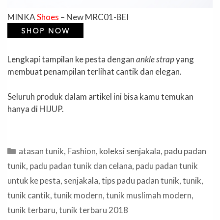
MINKA
Shoes
– New MRC01-BEI
Lengkapi tampilan ke pesta dengan
ankle strap
yang
membuat penampilan terlihat cantik dan elegan.
Seluruh produk dalam artikel ini bisa kamu temukan
hanya di HIJUP.
Categories
atasan tunik
,
Fashion
,
koleksi senjakala
,
padu padan
tunik
,
padu padan tunik dan celana
,
padu padan tunik
untuk ke pesta
,
senjakala
,
tips padu padan tunik
,
tunik
,
tunik cantik
,
tunik modern
,
tunik muslimah modern
,
tunik terbaru
,
tunik terbaru 2018