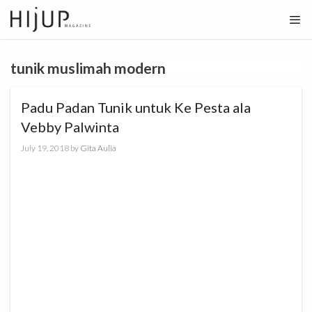
Skip
to
content
tunik muslimah modern
Padu Padan Tunik untuk Ke Pesta ala
Vebby Palwinta
July 19, 2018
by
Gita Aulia