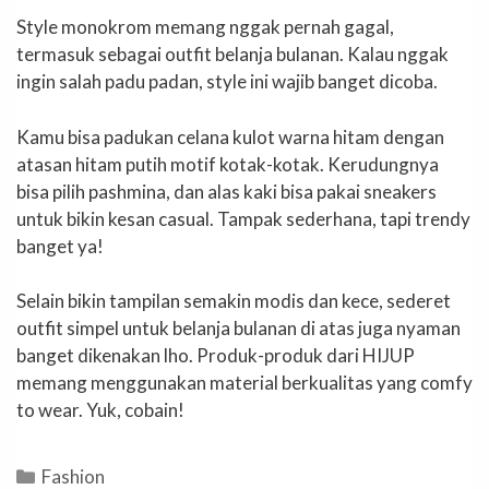
Style monokrom memang nggak pernah gagal,
termasuk sebagai outfit belanja bulanan. Kalau nggak
ingin salah padu padan, style ini wajib banget dicoba.
Kamu bisa padukan celana kulot warna hitam dengan
atasan hitam putih motif kotak-kotak. Kerudungnya
bisa pilih pashmina, dan alas kaki bisa pakai sneakers
untuk bikin kesan casual. Tampak sederhana, tapi trendy
banget ya!
Selain bikin tampilan semakin modis dan kece, sederet
outfit simpel untuk belanja bulanan di atas juga nyaman
banget dikenakan lho. Produk-produk dari HIJUP
memang menggunakan material berkualitas yang comfy
to wear. Yuk, cobain!
Categories
Fashion