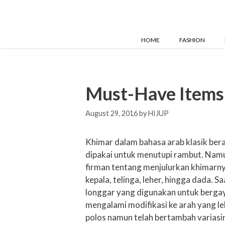
Skip
to
content
HOME
FASHION
Must-Have Items:
August 29, 2016
by
HIJUP
Khimar dalam bahasa arab klasik ber
dipakai untuk menutupi rambut. Nam
firman tentang menjulurkan khimarny
kepala, telinga, leher, hingga dada. S
longgar yang digunakan untuk bergay
mengalami modifikasi ke arah yang l
polos namun telah bertambah variasi