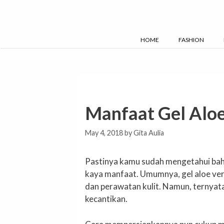
Skip
to
content
HOME
FASHION
Manfaat Gel Alo
May 4, 2018
by
Gita Aulia
Pastinya kamu sudah mengetahui bah
kaya manfaat. Umumnya, gel aloe ve
dan perawatan kulit. Namun, ternyata
kecantikan.