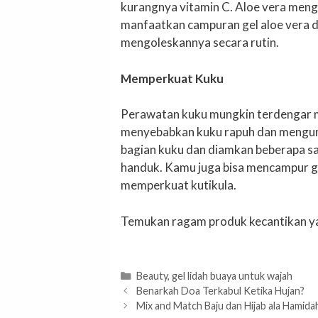
kurangnya vitamin C. Aloe vera meng
manfaatkan campuran gel aloe vera 
mengoleskannya secara rutin.
Memperkuat Kuku
Perawatan kuku mungkin terdengar mu
menyebabkan kuku rapuh dan menguni
bagian kuku dan diamkan beberapa saa
handuk. Kamu juga bisa mencampur ge
memperkuat kutikula.
Temukan ragam produk kecantikan y
Categories
Beauty
,
gel lidah buaya untuk wajah
Benarkah Doa Terkabul Ketika Hujan?
Mix and Match Baju dan Hijab ala Hamid