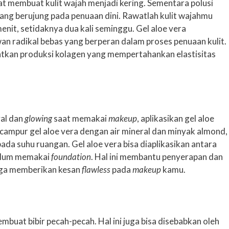
t membuat kulit wajah menjadi kering. Sementara polusi
ang berujung pada penuaan dini. Rawatlah kulit wajahmu
nit, setidaknya dua kali seminggu. Gel aloe vera
 radikal bebas yang berperan dalam proses penuaan kulit.
gkatkan produksi kolagen yang mempertahankan elastisitas
yal dan
glowing
saat memakai
makeup
, aplikasikan gel aloe
ampur gel aloe vera dengan air mineral dan minyak almond,
a suhu ruangan. Gel aloe vera bisa diaplikasikan antara
elum memakai
foundation
. Hal ini membantu penyerapan dan
uga memberikan kesan
flawless
pada
makeup
kamu.
embuat bibir pecah-pecah. Hal ini juga bisa disebabkan oleh