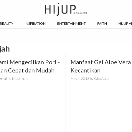
BEAUTY
INSPIRATION
ENTERTAINMENT
FAITH
HIJUP V
jah
ami Mengecilkan Pori -
Manfaat Gel Aloe Vera
gan Cepat dan Mudah
Kecantikan
Arrafina Muslimah
May 4, 2018
by
Gita Aulia