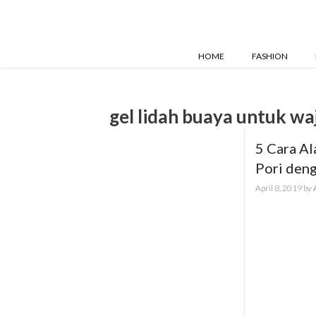
Skip
to
content
HOME
FASHION
gel lidah buaya untuk wa
5 Cara Al
Pori den
April 8, 2019
by