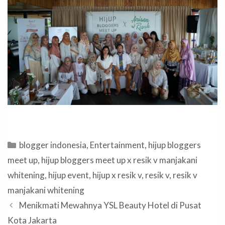
Categories
blogger indonesia
,
Entertainment
,
hijup bloggers
meet up
,
hijup bloggers meet up x resik v manjakani
whitening
,
hijup event
,
hijup x resik v
,
resik v
,
resik v
manjakani whitening
Menikmati Mewahnya YSL Beauty Hotel di Pusat
Kota Jakarta