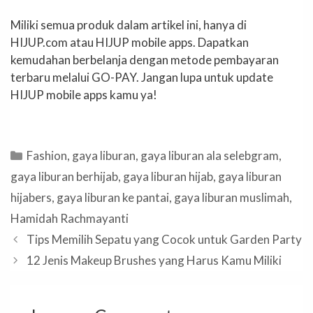
Miliki semua produk dalam artikel ini, hanya di
HIJUP.com atau HIJUP mobile apps. Dapatkan
kemudahan berbelanja dengan metode pembayaran
terbaru melalui GO-PAY. Jangan lupa untuk update
HIJUP mobile apps kamu ya!
Categories
Fashion
,
gaya liburan
,
gaya liburan ala selebgram
,
gaya liburan berhijab
,
gaya liburan hijab
,
gaya liburan
hijabers
,
gaya liburan ke pantai
,
gaya liburan muslimah
,
Hamidah Rachmayanti
Tips Memilih Sepatu yang Cocok untuk Garden Party
12 Jenis Makeup Brushes yang Harus Kamu Miliki