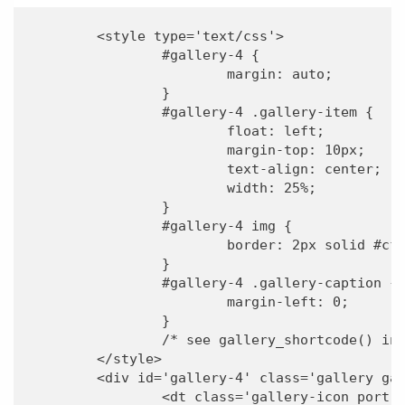
	<style type='text/css'>

		#gallery-4 {

			margin: auto;

		}

		#gallery-4 .gallery-item {

			float: left;

			margin-top: 10px;

			text-align: center;

			width: 25%;

		}

		#gallery-4 img {

			border: 2px solid #cfcfcf;

		}

		#gallery-4 .gallery-caption {

			margin-left: 0;

		}

		/* see gallery_shortcode() in wp-includes/media.php */

	</style>

	<div id='gallery-4' class='gallery galleryid-13130 gallery-columns-4 gallery-size-medium'><dl class='gallery-item'>

		<dt class='gallery-icon portrait'>
