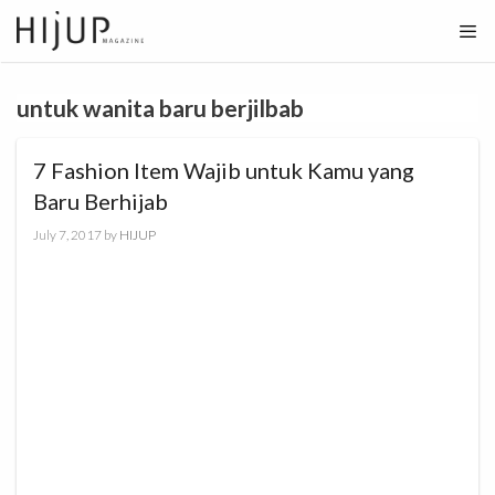
Skip
to
content
untuk wanita baru berjilbab
7 Fashion Item Wajib untuk Kamu yang
Baru Berhijab
July 7, 2017
by
HIJUP