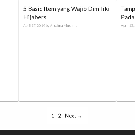
5 Basic Item yang Wajib Dimiliki
Tamp
Hijabers
Padan
di
Sepat
April 17, 2019
by
Arrafina Muslimah
April 15
Page
Page
1
2
Next
→