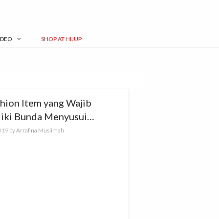
IDEO
SHOP AT HIJUP
shion Item yang Wajib
liki Bunda Menyusui
rja
019
by
Arrafina Muslimah