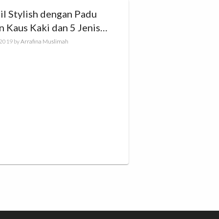
il Stylish dengan Padu
 Kaus Kaki dan 5 Jenis
u Ini!
, 2019
by
Arrafina Muslimah