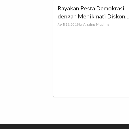
Rayakan Pesta Demokrasi
dengan Menikmati Diskon
Pemilu Pilpres 17% Hanya 
April 18, 2019
by
Arrafina Muslimah
HIJUP!