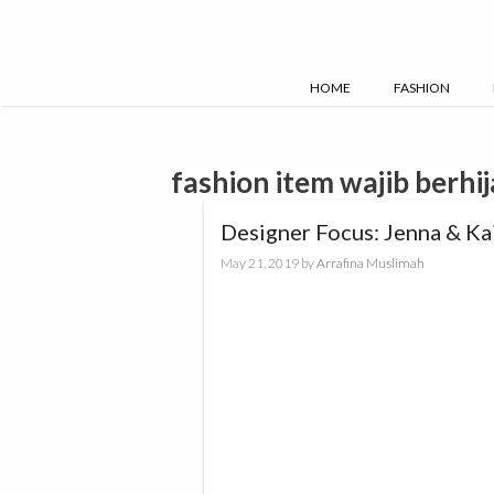
Skip
to
content
HOME
FASHION
fashion item wajib berhi
Designer Focus: Jenna & Ka
May 21, 2019
by
Arrafina Muslimah