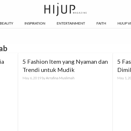
BEAUTY
INSPIRATION
ENTERTAINMENT
FAITH
HIJUP V
jab
ia
5 Fashion Item yang Nyaman dan
5 Fa
Trendi untuk Mudik
Dimi
Beke
May 6, 2019
by
Arrafina Muslimah
May 1, 2