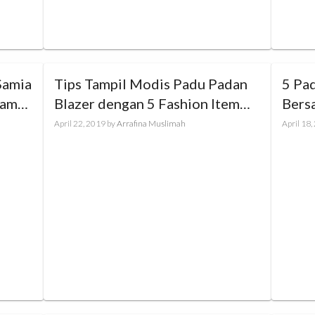
Samia
Tips Tampil Modis Padu Padan
5 Pa
yaman
Blazer dengan 5 Fashion Item
Bers
Ini!
Perh
April 22, 2019
by
Arrafina Muslimah
April 18