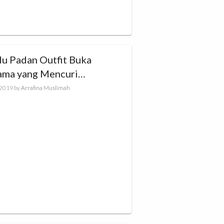
du Padan Outfit Buka
ama yang Mencuri
atian
, 2019
by
Arrafina Muslimah