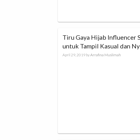
Tiru Gaya Hijab Influencer 
untuk Tampil Kasual dan N
Saat Puasa
April 29, 2019
by
Arrafina Muslimah