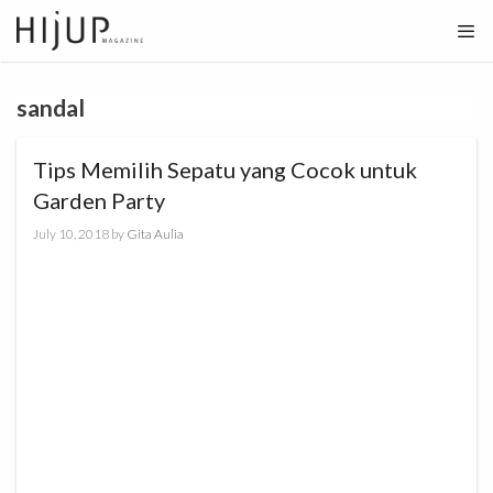
Skip
to
content
sandal
Tips Memilih Sepatu yang Cocok untuk
Garden Party
July 10, 2018
by
Gita Aulia