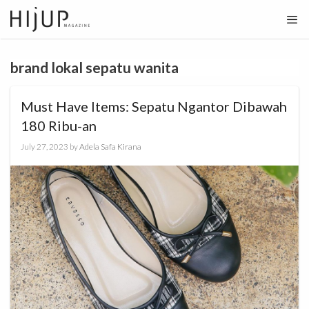
Skip
to
content
brand lokal sepatu wanita
Must Have Items: Sepatu Ngantor Dibawah
180 Ribu-an
July 27, 2023
by
Adela Safa Kirana