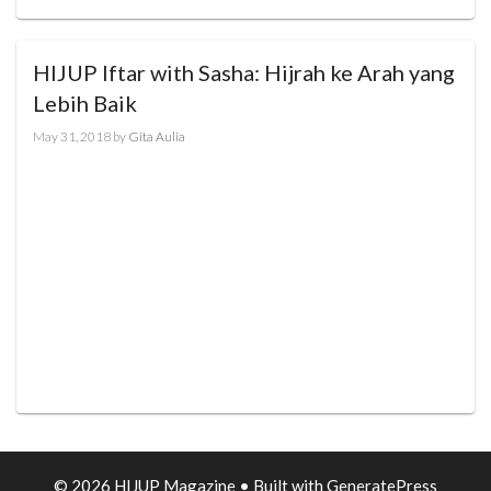
HIJUP Iftar with Sasha: Hijrah ke Arah yang
Lebih Baik
May 31, 2018
by
Gita Aulia
© 2026 HIJUP Magazine
• Built with
GeneratePress