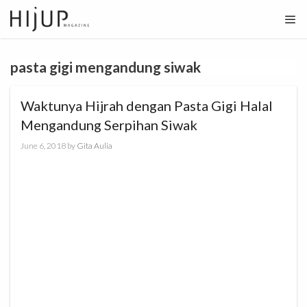
Skip
to
content
pasta gigi mengandung siwak
Waktunya Hijrah dengan Pasta Gigi Halal
Mengandung Serpihan Siwak
June 6, 2018
by
Gita Aulia